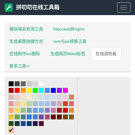
拼叨叨在线工具箱
拼
叨
微信域名检测工具
htaccess转nginx
生成桌面快捷方式
rem与px转换工具
叨
在线制作ico图标
生成网页Meta标签
在线调色板
在
更多工具
线
工
具
箱